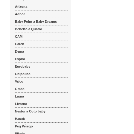
Arizona
Adbor
Baby Point a Baby Dreams
Bebetto a Quatro
CAM
Caren
Dema
Espiro
Eurobaby
Chipolino
Valco
Graco
Laura
Livorno
Nestor a Coto baby
Hauck
Peg Pérego
Pikolo