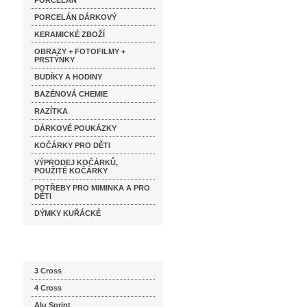
PORCELÁN
PORCELÁN DÁRKOVÝ
KERAMICKÉ ZBOŽÍ
OBRAZY + FOTOFILMY +
PRSTÝNKY
BUDÍKY A HODINY
BAZÉNOVÁ CHEMIE
RAZÍTKA
DÁRKOVÉ POUKÁZKY
KOČÁRKY PRO DĚTI
VÝPRODEJ KOČÁRKŮ,
POUŽITÉ KOČÁRKY
POTŘEBY PRO MIMINKA A PRO
DĚTI
DÝMKY KUŘÁCKÉ
Katalog značek
3 Cross
4 Cross
Alu Sprint