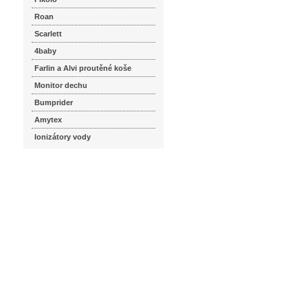
Roan
Scarlett
4baby
Farlin a Alvi proutěné koše
Monitor dechu
Bumprider
Amytex
Ionizátory vody
seznam.cz