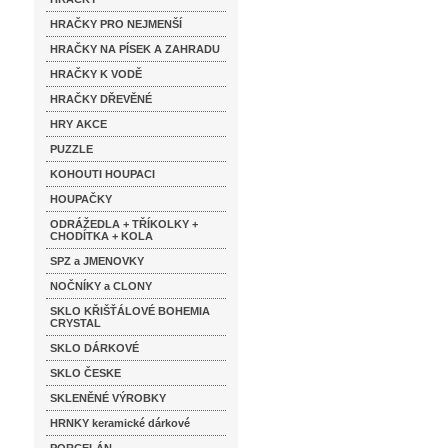
HRAČKY PRO NEJMENŠÍ
HRAČKY NA PÍSEK A ZAHRADU
HRAČKY K VODĚ
HRAČKY DŘEVĚNÉ
HRY AKCE
PUZZLE
KOHOUTI HOUPACI
HOUPAČKY
ODRÁŽEDLA + TŘÍKOLKY +
CHODÍTKA + KOLA
SPZ a JMENOVKY
NOČNÍKY a CLONY
SKLO KŘIŠŤÁLOVÉ BOHEMIA
CRYSTAL
SKLO DÁRKOVÉ
SKLO ČESKE
SKLENĚNÉ VÝROBKY
HRNKY keramické dárkové