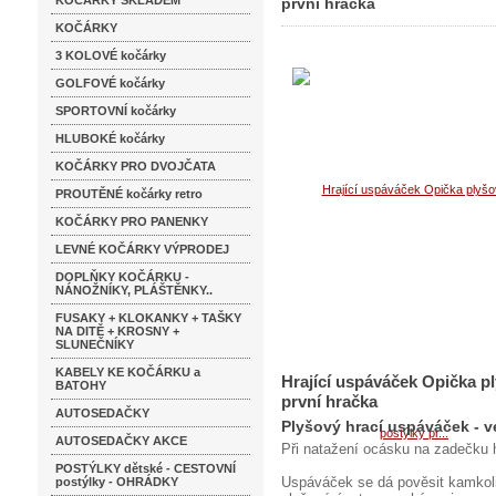
KOČÁRKY SKLADEM
první hračka
KOČÁRKY
3 KOLOVÉ kočárky
GOLFOVÉ kočárky
SPORTOVNÍ kočárky
HLUBOKÉ kočárky
KOČÁRKY PRO DVOJČATA
PROUTĚNÉ kočárky retro
KOČÁRKY PRO PANENKY
LEVNÉ KOČÁRKY VÝPRODEJ
DOPLŇKY KOČÁRKU -
NÁNOŽNÍKY, PLÁŠTĚNKY..
FUSAKY + KLOKANKY + TAŠKY
NA DITĚ + KROSNY +
SLUNEČNÍKY
KABELY KE KOČÁRKU a
Hrající uspáváček Opička p
BATOHY
první hračka
AUTOSEDAČKY
Plyšový hrací uspáváček - ve
AUTOSEDAČKY AKCE
Při natažení ocásku na zadečku h
POSTÝLKY dětské - CESTOVNÍ
Uspáváček se dá pověsit kamkoli
postýlky - OHRÁDKY