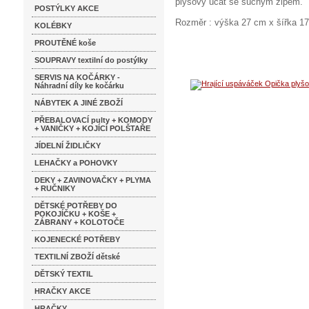
plyšový úcat se suchým zipem.
POSTÝLKY AKCE
Rozměr : výška 27 cm x šířka 1
KOLÉBKY
PROUTĚNÉ koše
SOUPRAVY textilní do postýlky
SERVIS NA KOČÁRKY -
Náhradní díly ke kočárku
NÁBYTEK A JINÉ ZBOŽÍ
PŘEBALOVACÍ pulty + KOMODY
+ VANIČKY + KOJÍCÍ POLŠTAŘE
JÍDELNÍ ŽIDLIČKY
LEHAČKY a POHOVKY
DEKY + ZAVINOVAČKY + PLYMA
+ RUČNIKY
DĚTSKÉ POTŘEBY DO
POKOJÍČKU + KOŠE +
ZÁBRANY + KOLOTOČE
KOJENECKÉ POTŘEBY
TEXTILNÍ ZBOŽÍ dětské
DĚTSKÝ TEXTIL
HRAČKY AKCE
HRAČKY