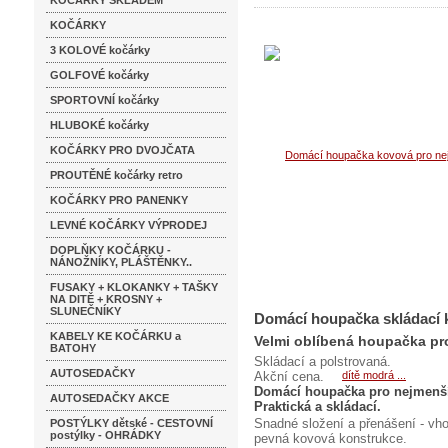
KOČÁRKY SKLADEM
KOČÁRKY
3 KOLOVÉ kočárky
GOLFOVÉ kočárky
SPORTOVNÍ kočárky
HLUBOKÉ kočárky
KOČÁRKY PRO DVOJČATA
PROUTĚNÉ kočárky retro
KOČÁRKY PRO PANENKY
LEVNÉ KOČÁRKY VÝPRODEJ
DOPLŇKY KOČÁRKU -
NÁNOŽNÍKY, PLÁŠTĚNKY..
FUSAKY + KLOKANKY + TAŠKY
NA DITĚ + KROSNY +
SLUNEČNÍKY
Domácí houpačka skládací 
KABELY KE KOČÁRKU a
Velmi oblíbená houpačka pro
BATOHY
Skládací a polstrovaná.
AUTOSEDAČKY
Akční cena.
Domácí houpačka pro nejmenší -
AUTOSEDAČKY AKCE
Praktická a skládací.
Snadné složení a přenášení - vhod
POSTÝLKY dětské - CESTOVNÍ
postýlky - OHRÁDKY
pevná kovová konstrukce.