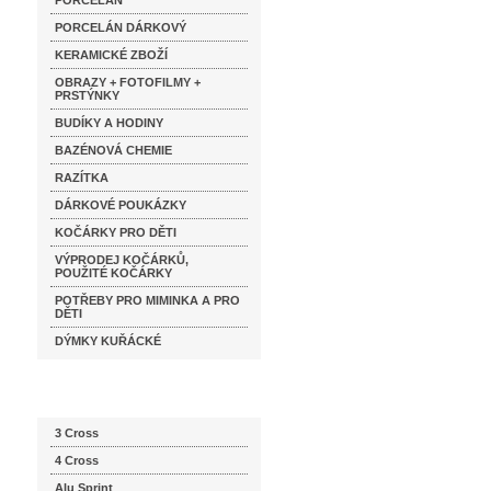
PORCELÁN
PORCELÁN DÁRKOVÝ
KERAMICKÉ ZBOŽÍ
OBRAZY + FOTOFILMY +
PRSTÝNKY
BUDÍKY A HODINY
BAZÉNOVÁ CHEMIE
RAZÍTKA
DÁRKOVÉ POUKÁZKY
KOČÁRKY PRO DĚTI
VÝPRODEJ KOČÁRKŮ,
POUŽITÉ KOČÁRKY
POTŘEBY PRO MIMINKA A PRO
DĚTI
DÝMKY KUŘÁCKÉ
Katalog značek
3 Cross
4 Cross
Alu Sprint