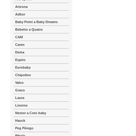
Arizona
Adbor
Baby Point a Baby Dreams
Bebetto a Quatro
CAM
Caren
Dema
Espiro
Eurobaby
Chipolino
Valco
Graco
Laura
Livorno
Nestor a Coto baby
Hauck
Peg Pérego
Pikolo