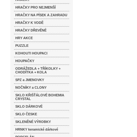
HRAČKY PRO NEJMENŠÍ
HRAČKY NA PÍSEK A ZAHRADU
HRAČKY K VODĚ
HRAČKY DŘEVĚNÉ
HRY AKCE
PUZZLE
KOHOUTI HOUPACI
HOUPAČKY
ODRÁŽEDLA + TŘÍKOLKY +
CHODÍTKA + KOLA
SPZ a JMENOVKY
NOČNÍKY a CLONY
SKLO KŘIŠŤÁLOVÉ BOHEMIA
CRYSTAL
SKLO DÁRKOVÉ
SKLO ČESKE
SKLENĚNÉ VÝROBKY
HRNKY keramické dárkové