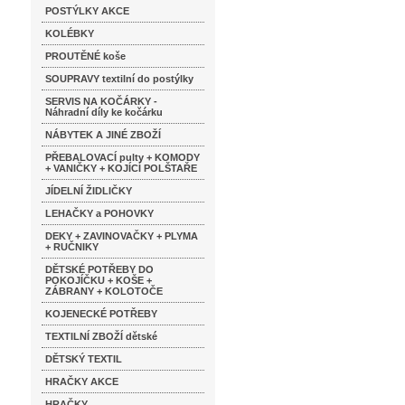
POSTÝLKY AKCE
KOLÉBKY
PROUTĚNÉ koše
SOUPRAVY textilní do postýlky
SERVIS NA KOČÁRKY -
Náhradní díly ke kočárku
NÁBYTEK A JINÉ ZBOŽÍ
PŘEBALOVACÍ pulty + KOMODY
+ VANIČKY + KOJÍCÍ POLŠTAŘE
JÍDELNÍ ŽIDLIČKY
LEHAČKY a POHOVKY
DEKY + ZAVINOVAČKY + PLYMA
+ RUČNIKY
DĚTSKÉ POTŘEBY DO
POKOJÍČKU + KOŠE +
ZÁBRANY + KOLOTOČE
KOJENECKÉ POTŘEBY
TEXTILNÍ ZBOŽÍ dětské
DĚTSKÝ TEXTIL
HRAČKY AKCE
HRAČKY