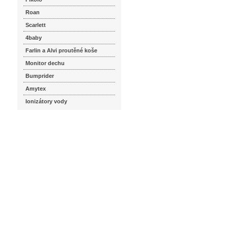
Roan
Scarlett
4baby
Farlin a Alvi proutěné koše
Monitor dechu
Bumprider
Amytex
Ionizátory vody
seznam.cz