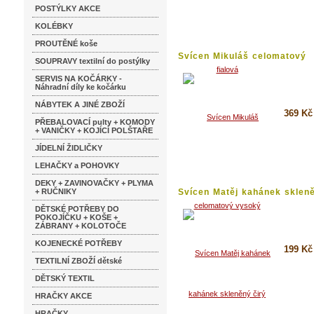
Koupi
POSTÝLKY AKCE
Detai
KOLÉBKY
PROUTĚNÉ koše
Svícen Mikuláš celomatový
SOUPRAVY textilní do postýlky
vysoký...
SERVIS NA KOČÁRKY -
Náhradní díly ke kočárku
NÁBYTEK A JINÉ ZBOŽÍ
369 Kč
PŘEBALOVACÍ pulty + KOMODY
+ VANIČKY + KOJÍCÍ POLŠTAŘE
Koupi
JÍDELNÍ ŽIDLIČKY
Detai
LEHAČKY a POHOVKY
DEKY + ZAVINOVAČKY + PLYMA
+ RUČNIKY
Svícen Matěj kahánek skleně
DĚTSKÉ POTŘEBY DO
POKOJÍČKU + KOŠE +
ZÁBRANY + KOLOTOČE
KOJENECKÉ POTŘEBY
199 Kč
TEXTILNÍ ZBOŽÍ dětské
Koupi
DĚTSKÝ TEXTIL
Detai
HRAČKY AKCE
HRAČKY