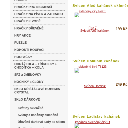
Svícen Aleš kahánek skleněn
HRAČKY PRO NEJMENŠÍ
HRAČKY NA PÍSEK A ZAHRADU
HRAČKY K VODĚ
HRAČKY DŘEVĚNÉ
199 Kč
HRY AKCE
Koupi
PUZZLE
Detai
KOHOUTI HOUPACI
HOUPAČKY
Svícen Dominik kahánek
ODRÁŽEDLA + TŘÍKOLKY +
skleněný...
CHODÍTKA + KOLA
SPZ a JMENOVKY
NOČNÍKY a CLONY
249 Kč
SKLO KŘIŠŤÁLOVÉ BOHEMIA
CRYSTAL
Koupi
SKLO DÁRKOVÉ
Detai
Květiny skleněné
Svícny a kahánky skleněné
Svícen Ladislav kahánek
skleněný...
Dřevěné darkové sady se sklem