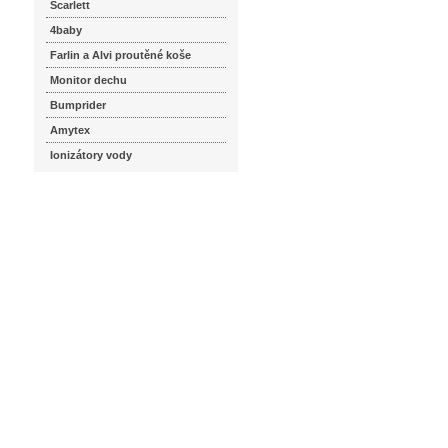
Scarlett
4baby
Farlin a Alvi proutěné koše
Monitor dechu
Bumprider
Amytex
Ionizátory vody
seznam.cz