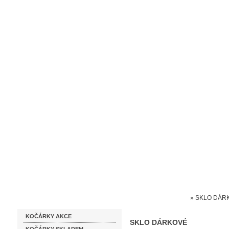
Homepage
Obchodní podmínky
Prodejna kočárků
Dárkové p
Katalog zboží
Kočárky NEC
»
SKLO DÁR
KOČÁRKY AKCE
SKLO DÁRKOVÉ