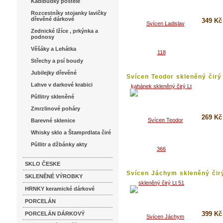
Kadibudky postele
Rozcestníky stojanky lavičky
dřevěné dárkové
349 Kč
Zednické lžíce , prkýnka a
podnosy
Koupi
Věšáky a Lehátka
Detai
Střechy a psí boudy
Jubilejky dřevěné
Svícen Teodor skleněný čirý
51
Lahve v darkové krabici
Půllitry skleněné
Zmrzlinové poháry
269 Kč
Barevné sklenice
Whisky sklo a Štamprdlata čiré
Koupi
Půllitr a džbánky akty
Detai
SKLO ČESKE
Svícen Jáchym skleněný čirý
SKLENĚNÉ VÝROBKY
HRNKY keramické dárkové
PORCELÁN
399 Kč
PORCELÁN DÁRKOVÝ