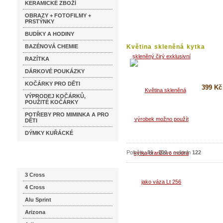
KERAMICKÉ ZBOŽÍ
Koupi
OBRAZY + FOTOFILMY +
PRSTÝNKY
Detai
BUDÍKY A HODINY
BAZÉNOVÁ CHEMIE
Květina skleněná kytka
oranžovo...
RAZÍTKA
DÁRKOVÉ POUKÁZKY
KOČÁRKY PRO DĚTI
399 Kč
VÝPRODEJ KOČÁRKŮ,
POUŽITÉ KOČÁRKY
Koupi
POTŘEBY PRO MIMINKA A PRO
Detai
DĚTI
DÝMKY KUŘÁCKÉ
Položky
81
-
100
z celkem
122
Katalog značek
3 Cross
4 Cross
Alu Sprint
Arizona