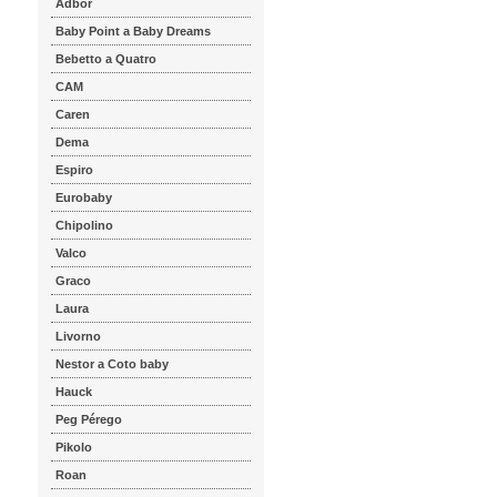
Adbor
Baby Point a Baby Dreams
Bebetto a Quatro
CAM
Caren
Dema
Espiro
Eurobaby
Chipolino
Valco
Graco
Laura
Livorno
Nestor a Coto baby
Hauck
Peg Pérego
Pikolo
Roan