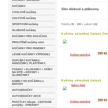
KOČÁRKY SKLADEM
KOČÁRKY
Sklo dárkové a ptákoviny
3 KOLOVÉ kočárky
GOLFOVÉ kočárky
SPORTOVNÍ kočárky
Položky
81
-
100
z celkem
122
HLUBOKÉ kočárky
Květina skleněná fialovo žlu
KOČÁRKY PRO DVOJČATA
PROUTĚNÉ kočárky retro
KOČÁRKY PRO PANENKY
399 Kč
LEVNÉ KOČÁRKY VÝPRODEJ
DOPLŇKY KOČÁRKU -
Koupi
NÁNOŽNÍKY, PLÁŠTĚNKY..
Detai
FUSAKY + KLOKANKY + TAŠKY
NA DITĚ + KROSNY +
SLUNEČNÍKY
Květina skleněná fialová
KABELY KE KOČÁRKU a
BATOHY
AUTOSEDAČKY
AUTOSEDAČKY AKCE
399 Kč
POSTÝLKY dětské - CESTOVNÍ
postýlky - OHRÁDKY