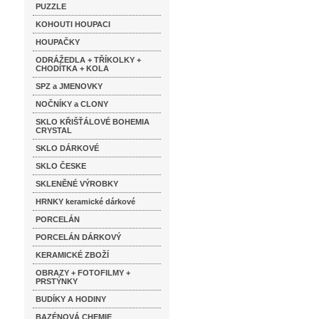
PUZZLE
KOHOUTI HOUPACI
HOUPAČKY
ODRÁŽEDLA + TŘÍKOLKY +
CHODÍTKA + KOLA
SPZ a JMENOVKY
NOČNÍKY a CLONY
SKLO KŘIŠŤÁLOVÉ BOHEMIA
CRYSTAL
SKLO DÁRKOVÉ
SKLO ČESKE
SKLENĚNÉ VÝROBKY
HRNKY keramické dárkové
PORCELÁN
PORCELÁN DÁRKOVÝ
KERAMICKÉ ZBOŽÍ
OBRAZY + FOTOFILMY +
PRSTÝNKY
BUDÍKY A HODINY
BAZÉNOVÁ CHEMIE