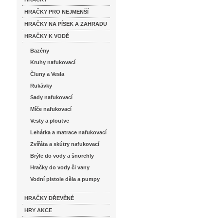
HRAČKY PRO NEJMENŠÍ
HRAČKY NA PÍSEK A ZAHRADU
HRAČKY K VODĚ
Bazény
Kruhy nafukovací
Čluny a Vesla
Rukávky
Sady nafukovací
Míče nafukovací
Vesty a ploutve
Lehátka a matrace nafukovací
Zvířáta a skútry nafukovací
Brýle do vody a šnorchly
Hračky do vody či vany
Vodní pistole děla a pumpy
HRAČKY DŘEVĚNÉ
HRY AKCE