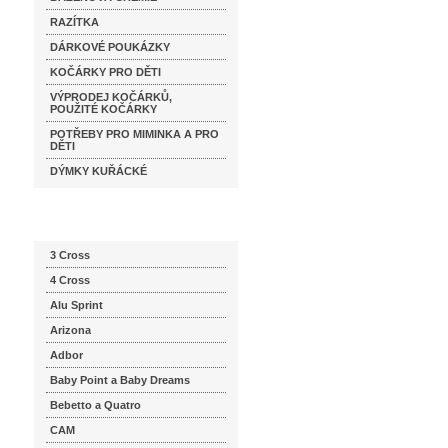
RAZÍTKA
DÁRKOVÉ POUKÁZKY
KOČÁRKY PRO DĚTI
VÝPRODEJ KOČÁRKŮ,
POUŽITÉ KOČÁRKY
POTŘEBY PRO MIMINKA A PRO
DĚTI
DÝMKY KUŘÁCKÉ
Katalog značek
3 Cross
4 Cross
Alu Sprint
Arizona
Adbor
Baby Point a Baby Dreams
Bebetto a Quatro
CAM