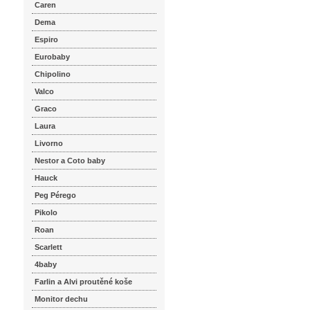
Caren
Dema
Espiro
Eurobaby
Chipolino
Valco
Graco
Laura
Livorno
Nestor a Coto baby
Hauck
Peg Pérego
Pikolo
Roan
Scarlett
4baby
Farlin a Alvi proutěné koše
Monitor dechu