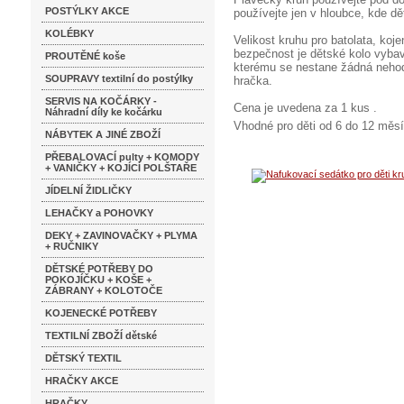
POSTÝLKY AKCE
používejte jen v hloubce, kde d
KOLÉBKY
Velikost kruhu pro batolata, ko
bezpečnost je dětské kolo vybav
PROUTĚNÉ koše
kterému se nestane žádná nehoda
SOUPRAVY textilní do postýlky
hračka.
SERVIS NA KOČÁRKY -
Cena je uvedena za 1 kus .
Náhradní díly ke kočárku
Vhodné pro děti od 6 do 12 měs
NÁBYTEK A JINÉ ZBOŽÍ
PŘEBALOVACÍ pulty + KOMODY
+ VANIČKY + KOJÍCÍ POLŠTAŘE
JÍDELNÍ ŽIDLIČKY
LEHAČKY a POHOVKY
DEKY + ZAVINOVAČKY + PLYMA
+ RUČNIKY
DĚTSKÉ POTŘEBY DO
POKOJÍČKU + KOŠE +
ZÁBRANY + KOLOTOČE
KOJENECKÉ POTŘEBY
TEXTILNÍ ZBOŽÍ dětské
DĚTSKÝ TEXTIL
HRAČKY AKCE
HRAČKY