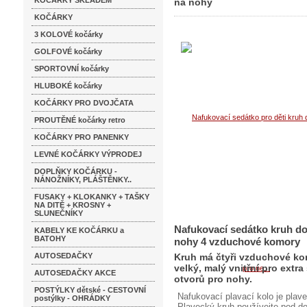
KOČÁRKY SKLADEM
na nohy
KOČÁRKY
3 KOLOVÉ kočárky
GOLFOVÉ kočárky
SPORTOVNÍ kočárky
HLUBOKÉ kočárky
KOČÁRKY PRO DVOJČATA
PROUTĚNÉ kočárky retro
KOČÁRKY PRO PANENKY
LEVNÉ KOČÁRKY VÝPRODEJ
DOPLŇKY KOČÁRKU -
NÁNOŽNÍKY, PLÁŠTĚNKY..
FUSAKY + KLOKANKY + TAŠKY
NA DITĚ + KROSNY +
SLUNEČNÍKY
Nafukovací sedátko kruh do
KABELY KE KOČÁRKU a
BATOHY
nohy 4 vzduchové komory
AUTOSEDAČKY
Kruh má čtyři vzduchové ko
velký, malý vnitřní pro extr
AUTOSEDAČKY AKCE
otvorů pro nohy.
POSTÝLKY dětské - CESTOVNÍ
Nafukovací plavací kolo je pla
postýlky - OHRÁDKY
Plavecký kruh používejte pod 