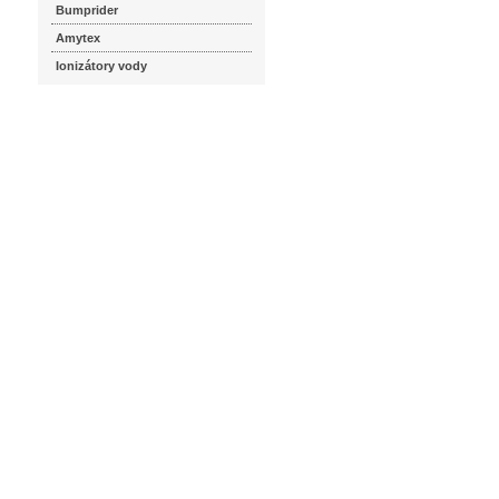
Bumprider
Amytex
Ionizátory vody
seznam.cz